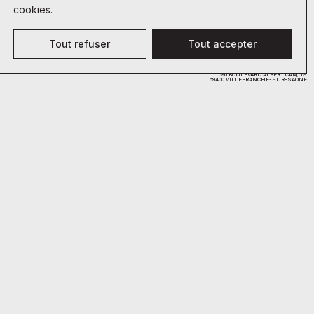
cookies.
Tout refuser
Tout accepter
590 BOULEVARD ALBERT CAMUS
69400 VILLEFRANCHE-SUR-SAÔNE
FRANCE
9H - 18H