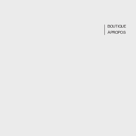
BOUTIQUE
À PROPOS
JOURNAL
PROFESSIONNE
ACCÈS PARTENA