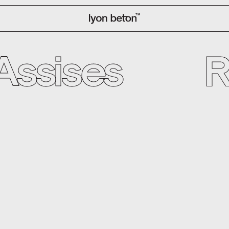
Assises
R