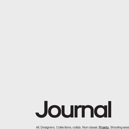
Journal
All,
Designers,
Collections,
collab,
Non classé,
Projets,
Shooting sess