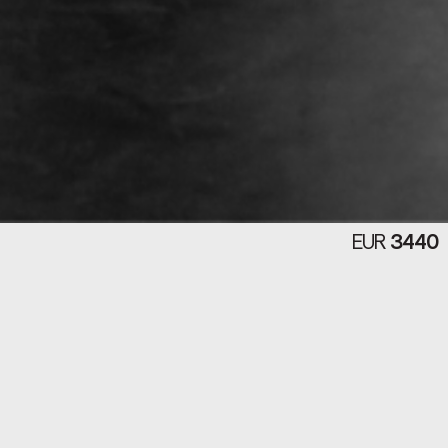
EUR
3440